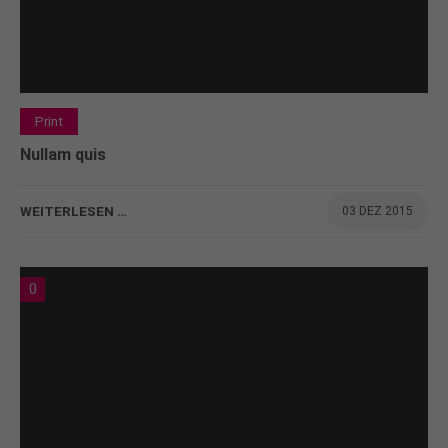
Print
Nullam quis
WEITERLESEN …
03 DEZ 2015
0