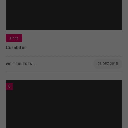
Print
Curabitur
WEITERLESEN …
03 DEZ 2015
0