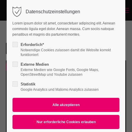
Menu
Datenschutzeinstellungen
Login
Lorem ipsum dolor sit amet, consectetuer adipiscing elit. Aenean
Benutzername
commodo ligula eget dolor. Aenean massa. Cum sociis natoque
penatibus et magnis dis parturient montes.
Erforderlich*
Notwendige Cookies zulassen damit die Website korrekt
Passwort
funktioniert
Externe Medien
0
Externe Medien wie Google Fonts, Google Maps,
OpenStreetMap und Youtube zulassen
Statistik
Anmelden
Google Analytics und Matomo Analytics zulassen
Register
|
Lost your password?
Support
Lorem ipsum dolor sit amet: