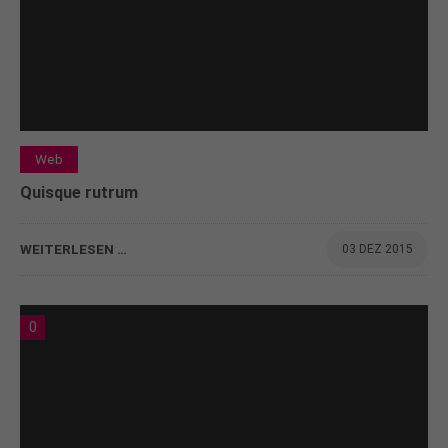
Web
Quisque rutrum
WEITERLESEN …
03 DEZ 2015
0