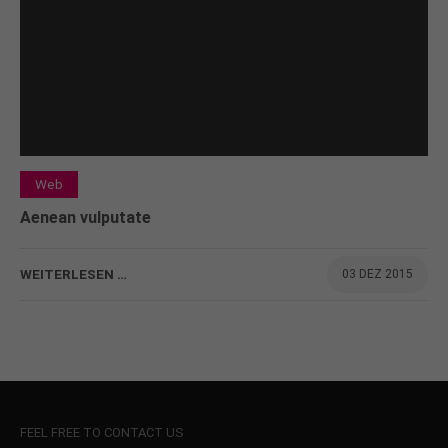
Web
Aenean vulputate
WEITERLESEN …
03 DEZ 2015
FEEL FREE TO CONTACT US