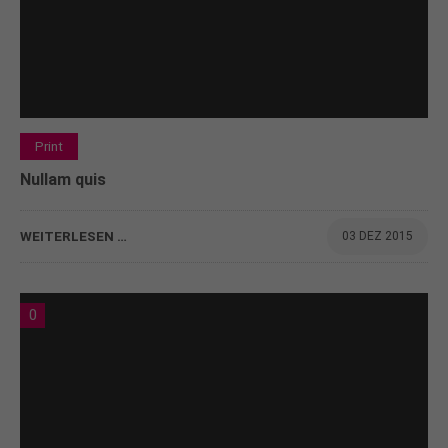
Print
Nullam quis
WEITERLESEN …
03 DEZ 2015
0