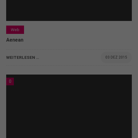
Web
Aenean
WEITERLESEN …
03 DEZ 2015
0