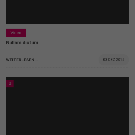
Video
Nullam dictum
WEITERLESEN …
03 DEZ 2015
0