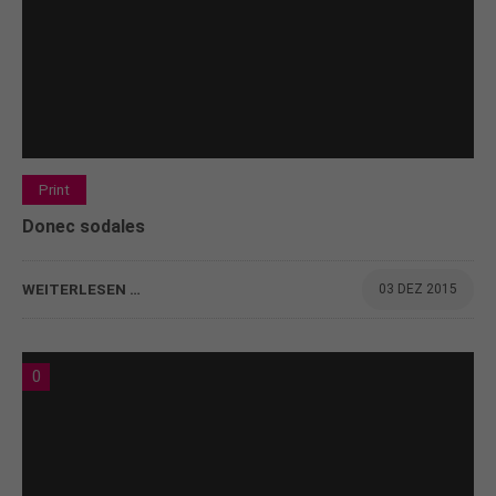
Print
Donec sodales
WEITERLESEN …
03 DEZ 2015
0