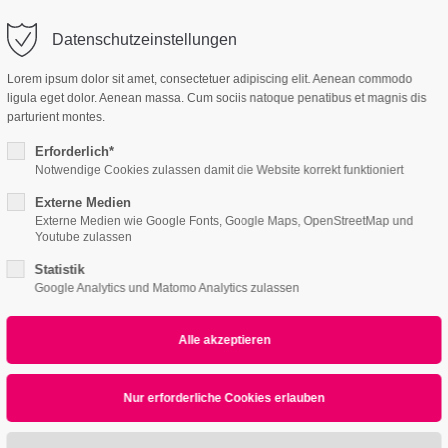
o@company.com
Datenschutzeinstellungen
ort
Get in touch
Lorem ipsum dolor sit amet, consectetuer adipiscing elit. Aenean commodo
ligula eget dolor. Aenean massa. Cum sociis natoque penatibus et magnis dis
Features
Page Presets
Portfolio
News
psum dolor sit amet:
Cybersteel Inc.
parturient montes.
376-293 City Road, Suite 600
San Francisco, CA 94102
Erforderlich*
Notwendige Cookies zulassen damit die Website korrekt funktioniert
& Divider w/Image
4h
Externe Medien
/ 365days
Have any questions?
Externe Medien wie Google Fonts, Google Maps, OpenStreetMap und
+44 1234 567 890
Youtube zulassen
Statistik
Drop us a line
Google Analytics und Matomo Analytics zulassen
info@yourdomain.com
r support for our customers
Dividers
ri 8:00am - 5:00pm
(GMT +1)
ipsum dolor sit amet, consectetuer adipiscing elit.
commodo ligula eget dolor. Aenean massa.