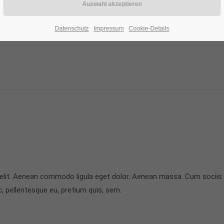
Datenschutz
Impressum
Cookie-Details
 elit. Aenean commodo ligula eget dolor. Aenean massa. Cum sociis
c, pellentesque eu, pretium quis, sem.