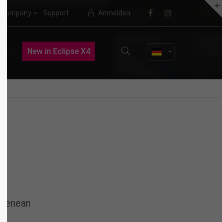
Company
Support
Anmelden
About us
New in Eclipse X4
Lorem ipsum dolor sit amet,
consectetuer adipiscing elit.
Aenean commodo ligula eget dolor.
Aenean massa. Cum sociis natoque
penatibus et magnis dis parturient
montes, nascetur ridiculus mus.
Donec quam felis, ultricies nec.
 Aenean