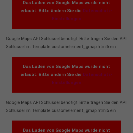
Das Laden von Google Maps wurde nicht
info@yourdomain.com
erlaubt. Bitte ändern Sie die
Datenschutz-
About us
Einstellungen
Lorem ipsum dolor sit amet, consectetuer
adipiscing elit.
Google Maps API Schlüssel benötigt. Bitte tragen Sie den API
Schlüssel im Template customelement_gmap.html5 ein
Aenean commodo ligula eget dolor. Aenean massa.
Cum sociis natoque penatibus et magnis dis
parturient montes, nascetur ridiculus mus. Donec
Das Laden von Google Maps wurde nicht
quam felis, ultricies nec.
erlaubt. Bitte ändern Sie die
Datenschutz-
Einstellungen
Google Maps API Schlüssel benötigt. Bitte tragen Sie den API
Schlüssel im Template customelement_gmap.html5 ein
Das Laden von Google Maps wurde nicht