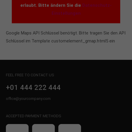
erlaubt. Bitte ändern Sie die
Datenschutz-
Einstellungen
Google Maps API Schlüssel benötigt. Bitte tragen Sie den API
Schlüssel im Template customelement_gmap.html5 ein
FEEL FREE TO CONTACT US
+01 444 222 444
office@yourcompany.com
ACCEPTED PAYMENT METHODS