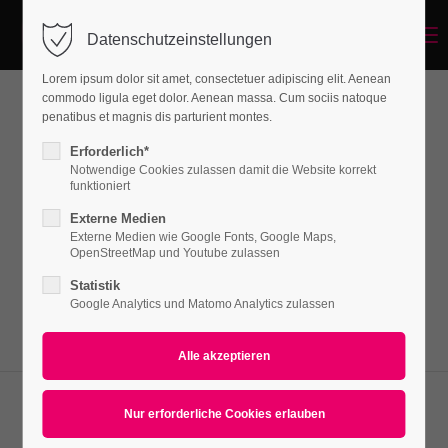
Menu
Datenschutzeinstellungen
Login
Lorem ipsum dolor sit amet, consectetuer adipiscing elit. Aenean
Benutzername
commodo ligula eget dolor. Aenean massa. Cum sociis natoque
penatibus et magnis dis parturient montes.
Google Maps
Erforderlich*
Notwendige Cookies zulassen damit die Website korrekt
Passwort
funktioniert
Lorem ipsum dolor sit amet, consectetuer
Externe Medien
adipiscing elit. Aenean commodo ligula eget
Externe Medien wie Google Fonts, Google Maps,
OpenStreetMap und Youtube zulassen
dolor. Aenean massa.
Statistik
Anmelden
Google Analytics und Matomo Analytics zulassen
Register
|
Lost your password?
Support
Lorem ipsum dolor sit amet: