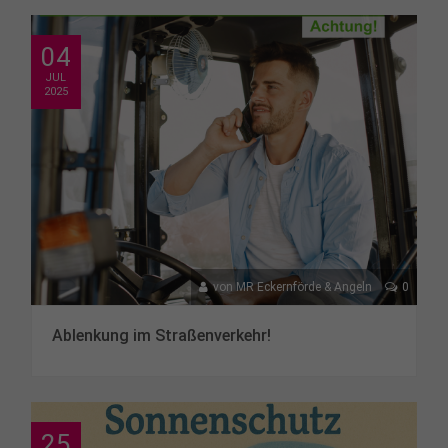
04
JUL
2025
von
MR Eckernförde & Angeln
0
Ablenkung im Straßenverkehr!
25