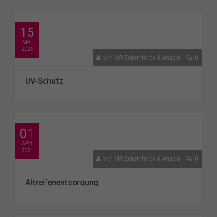
15
MAI
2024
von
MR Eckernförde & Angeln
0
UV-Schutz
01
APR
2024
von
MR Eckernförde & Angeln
0
Altreifenentsorgung