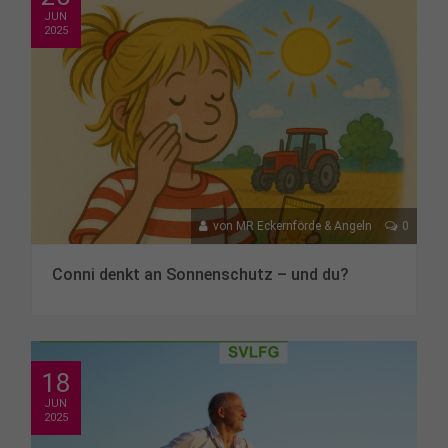
JUN
2025
von
MR Eckernförde & Angeln
0
Conni denkt an Sonnenschutz – und du?
18
JUN
2025