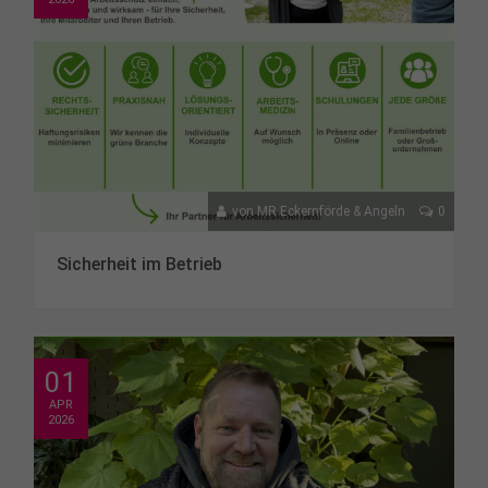
info@yourdomain.com
About us
Lorem ipsum dolor sit amet, consectetuer
adipiscing elit.
Aenean commodo ligula eget dolor. Aenean massa.
Cum sociis natoque penatibus et magnis dis
von
MR Eckernförde & Angeln
0
parturient montes, nascetur ridiculus mus. Donec
quam felis, ultricies nec.
Sicherheit im Betrieb
01
APR
2026