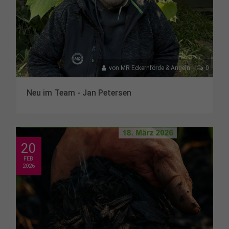
von
MR Eckernförde & Angeln
0
Neu im Team - Jan Petersen
20
FEB
2026