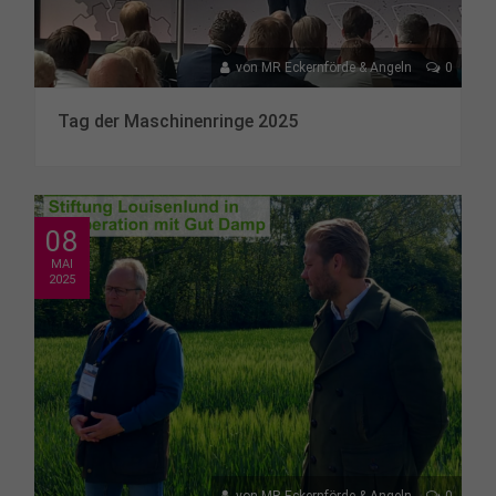
von
MR Eckernförde & Angeln
0
Tag der Maschinenringe 2025
08
MAI
2025