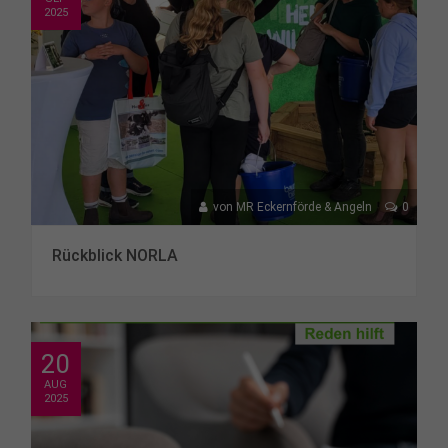
2025
von
MR Eckernförde & Angeln
0
Rückblick NORLA
20
AUG
2025