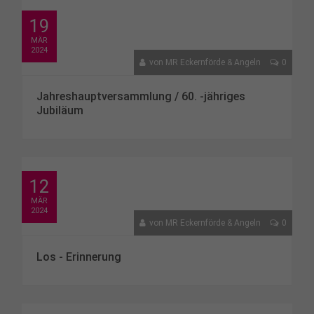
19
MÄR
2024
von
MR Eckernförde & Angeln
0
Jahreshauptversammlung / 60. -jähriges
Jubiläum
12
MÄR
2024
von
MR Eckernförde & Angeln
0
Los - Erinnerung