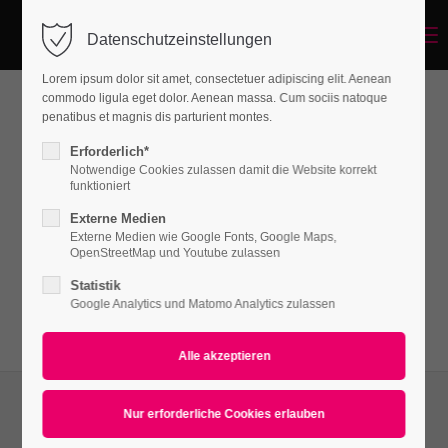
Menu
Datenschutzeinstellungen
Login
Lorem ipsum dolor sit amet, consectetuer adipiscing elit. Aenean
Benutzername
commodo ligula eget dolor. Aenean massa. Cum sociis natoque
penatibus et magnis dis parturient montes.
News
Erforderlich*
Notwendige Cookies zulassen damit die Website korrekt
Passwort
funktioniert
Lorem ipsum dolor sit amet, consectetuer
Externe Medien
adipiscing elit. Aenean commodo ligula eget
Externe Medien wie Google Fonts, Google Maps,
OpenStreetMap und Youtube zulassen
dolor. Aenean massa.
Statistik
Anmelden
Google Analytics und Matomo Analytics zulassen
Register
|
Lost your password?
Support
Lorem ipsum dolor sit amet: