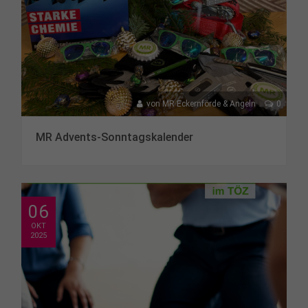
von
MR Eckernförde & Angeln
0
MR Advents-Sonntagskalender
06
OKT
2025