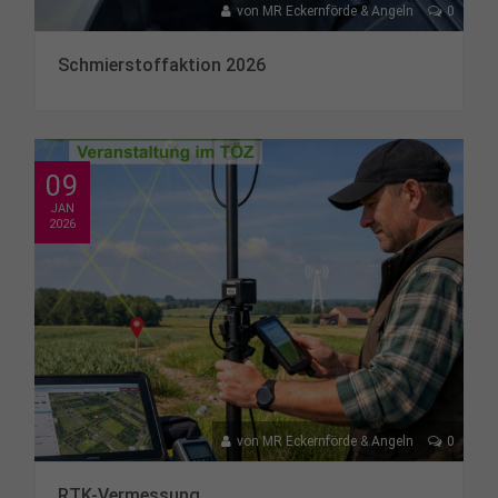
von
MR Eckernförde & Angeln
0
Schmierstoffaktion 2026
09
JAN
2026
von
MR Eckernförde & Angeln
0
RTK-Vermessung