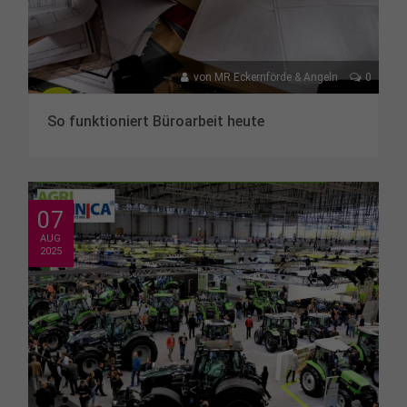
von
MR Eckernförde & Angeln
0
So funktioniert Büroarbeit heute
07
AUG
2025