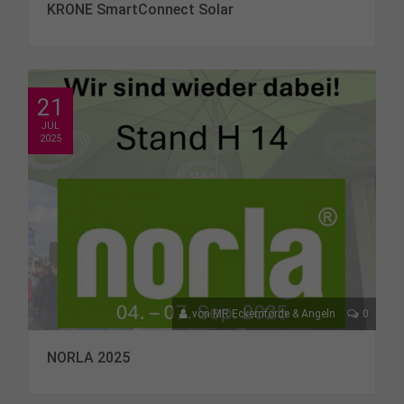
KRONE SmartConnect Solar
21
JUL
2025
von
MR Eckernförde & Angeln
0
NORLA 2025