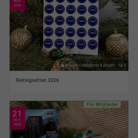
NOV
2025
von
MR Eckernförde & Angeln
0
Reitvignetten 2026
21
NOV
2025