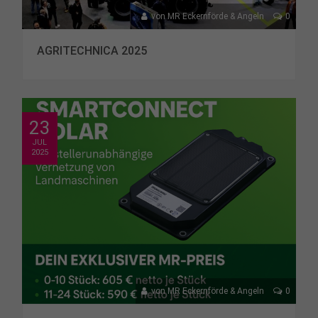
von
MR Eckernförde & Angeln
0
AGRITECHNICA 2025
23
JUL
2025
von
MR Eckernförde & Angeln
0