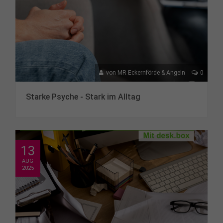
von
MR Eckernförde & Angeln
0
Starke Psyche - Stark im Alltag
13
AUG
2025