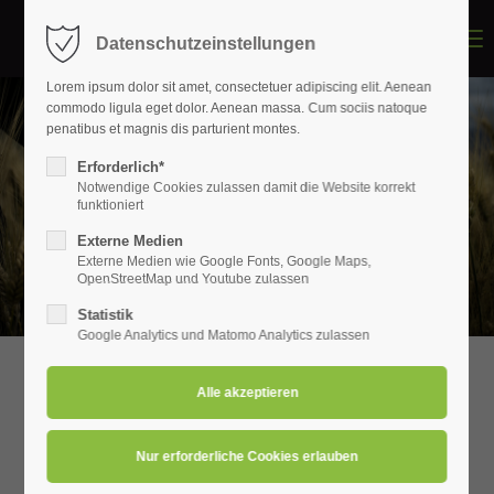
Menu
Datenschutzeinstellungen
Login
Lorem ipsum dolor sit amet, consectetuer adipiscing elit. Aenean
Benutzername
commodo ligula eget dolor. Aenean massa. Cum sociis natoque
penatibus et magnis dis parturient montes.
Erforderlich*
Notwendige Cookies zulassen damit die Website korrekt
Passwort
funktioniert
HERZLICH WILLKOMMEN
Externe Medien
Externe Medien wie Google Fonts, Google Maps,
OpenStreetMap und Youtube zulassen
Statistik
Anmelden
Google Analytics und Matomo Analytics zulassen
Register
|
Lost your password?
Support
KNICKPFLEGE
PUTZEN ODER AUF
Lorem ipsum dolor sit amet: