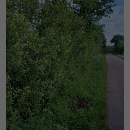
info@yourdomain.com
About us
Lorem ipsum dolor sit amet, consectetuer
adipiscing elit.
Aenean commodo ligula eget dolor. Aenean massa.
Cum sociis natoque penatibus et magnis dis
parturient montes, nascetur ridiculus mus. Donec
quam felis, ultricies nec.