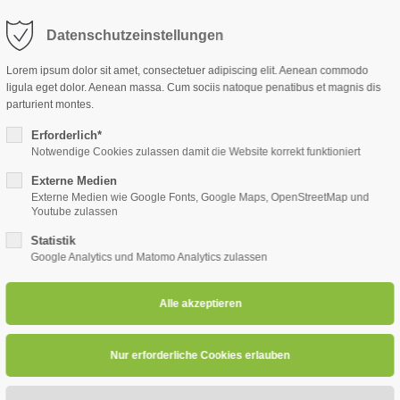
Datenschutzeinstellungen
port
Get in touch
START
ÜBER UNS
ARBEITSSICHERHEIT
MENTAL & 
Lorem ipsum dolor sit amet, consectetuer adipiscing elit. Aenean commodo
ligula eget dolor. Aenean massa. Cum sociis natoque penatibus et magnis dis
psum dolor sit amet:
Cybersteel Inc.
parturient montes.
376-293 City Road, Suite 600
San Francisco, CA 94102
Erforderlich*
Notwendige Cookies zulassen damit die Website korrekt funktioniert
4h
Externe Medien
/ 365days
Have any questions?
Externe Medien wie Google Fonts, Google Maps, OpenStreetMap und
+44 1234 567 890
Youtube zulassen
Statistik
Drop us a line
Google Analytics und Matomo Analytics zulassen
info@yourdomain.com
r support for our customers
ri 8:00am - 5:00pm
(GMT +1)