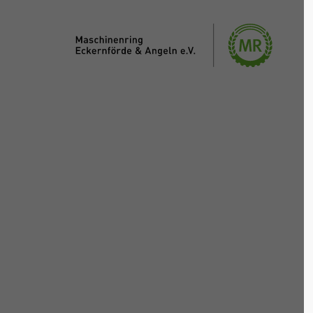
Login
Sup
Benutzername
Lorem i
2
Passwort
We offe
Anmelden
Mon - F
Register
|
Lost your password?